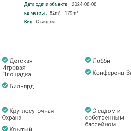
Дата сдачи объекта :
2024-08-08
кв.метры :
82m² - 179m²
Вид:
С видом
Детская
Лобби
Игровая
Конференц-З
Площадка
Бильярд
Круглосуточная
С садом и
Охрана
собственным
бассейном
Крытый