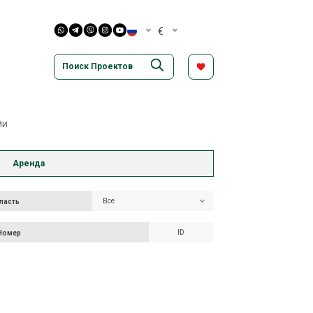
€
ми
Аренда
Все
Все
ть
ласть
ПОИСК
 Номер