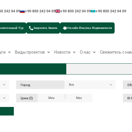
50 242 04 09
+90 850 242 04 09
+90 850 242 04 09
+90 850 242 04 09
омительный Тур
Запросить Звонок
Онлайн-Покупка Недвижимости
уги
Виды проектов
Новости
О нас
Свяжитесь с на
Все
Все
Город
Город
Облас
Об
Цена ($)
ID
Цена ($)