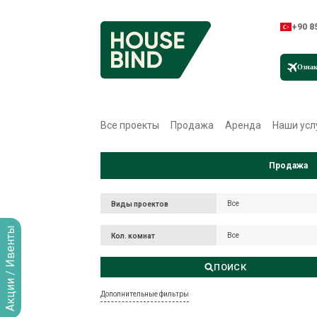
+90 8
Ознак
Все проекты
Продажа
Аренда
Наши усл
Продажа
Все
Все
Виды проектов
Виды проектов
Акции / Ивенты
Все
Кол. комнат
Все
Кол. комнат
ПОИСК
Дополнительные фильтры