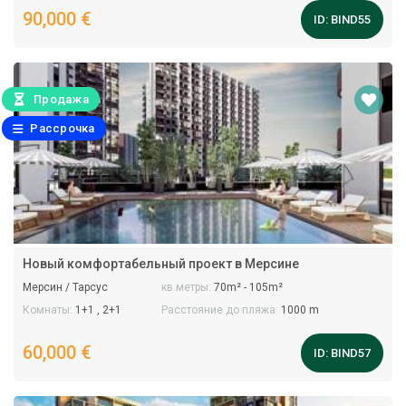
90,000 €
ID:
BIND55
Продажа
Рассрочка
Новый комфортабельный проект в Мерсине
Мерсин / Тарсус
кв.метры:
70m² - 105m²
Комнаты:
1+1 , 2+1
Расстояние до пляжа:
1000 m
60,000 €
ID:
BIND57