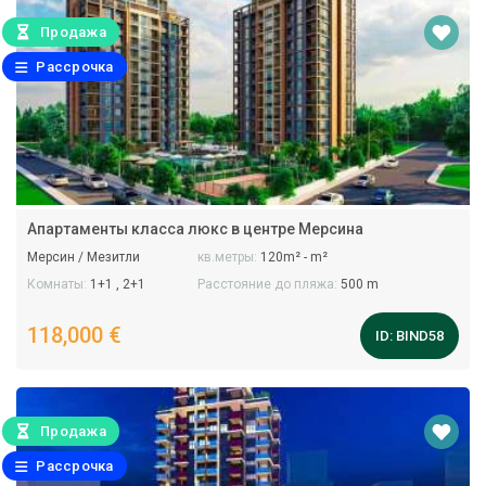
Продажа
Рассрочка
Апартаменты класса люкс в центре Мерсина
Мерсин / Мезитли
кв.метры:
120m² - m²
Комнаты:
1+1 , 2+1
Расстояние до пляжа:
500 m
118,000 €
ID:
BIND58
Продажа
Рассрочка