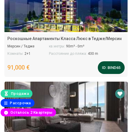
Роскошные Aпартаменты Класса Люкс в Тедже/Мерсин
Мерсин / Тедже
кв.метры:
90m² - 0m²
Комнаты:
2+1
Расстояние до пляжа:
430 m
91,000 €
ID:
BIND65
Продажа
Рассрочка
Осталось 2 Квартиры