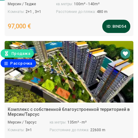
Мерсин / Тедже
кв.метры:
100m² - 140m²
Комнаты:
2+1 , 3+1
Расстояние до пляжа:
480 m
97,000 €
ID:
BIND54
Продажа
Рассрочка
Комплекс с собственной благоустроенной территорией в
Мерсин/Тарсус
Мерсин / Тарсус
кв.метры:
135m² - m²
Комнаты:
3+1
Расстояние до пляжа:
22600 m