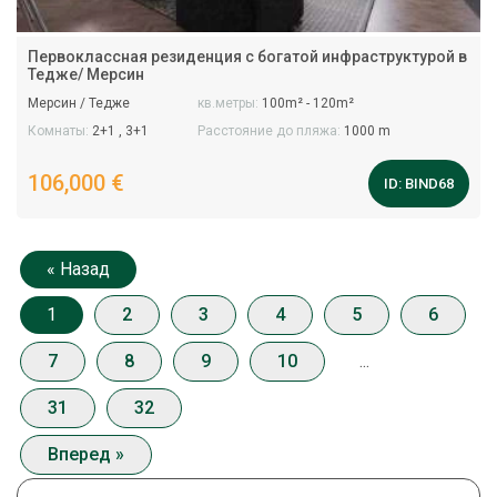
Первоклассная резиденция с богатой инфраструктурой в
Тедже/ Мерсин
Мерсин / Тедже
кв.метры:
100m² - 120m²
Комнаты:
2+1 , 3+1
Расстояние до пляжа:
1000 m
106,000 €
ID:
BIND68
« Назад
1
2
3
4
5
6
7
8
9
10
...
31
32
Вперед »