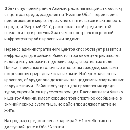
Оба
- популярный район Алании, располагающийся к востоку
от центра города, разделен на "Нижний Оба" - территория,
прилегающая к морю, здесь много пятиэтажек и активность
города, и "Верхний Оба", расположенный среди чистой
свежести гор и растущий за счет новостроек с огромной
инфраструктурой и красивыми видами.
Перенос административного центра способствует развитой
инфраструктуре района. Имеются торговые центры, школы,
колледжи, университет, детские сады, спортивные поля.
Пляжи - песчаные и галечные с пологим заходом, местами
встречаются природные плиты камни. Набережная очень
красивая, оборудована детскими площадками и спортивными
сооружениями. Район популярен для проживания среди
турок, европейцев и русскоговорящих. Располагается близко
к центру Алании, имеет хорошее транспортное сообщение, в
зимний период суета тише, но район продолжает активно
жить.
На продажу представлена квартира 2 + 1 с мебелью по
доступной цене в Оба /Алания.