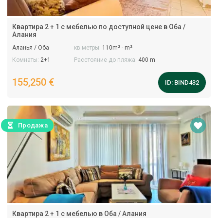
Квартира 2 + 1 с мебелью по доступной цене в Оба /
Алания
Аланья / Оба
кв.метры:
110m² - m²
Комнаты:
2+1
Расстояние до пляжа:
400 m
155,250 €
ID:
BIND432
Продажа
Квартира 2 + 1 с мебелью в Оба / Алания