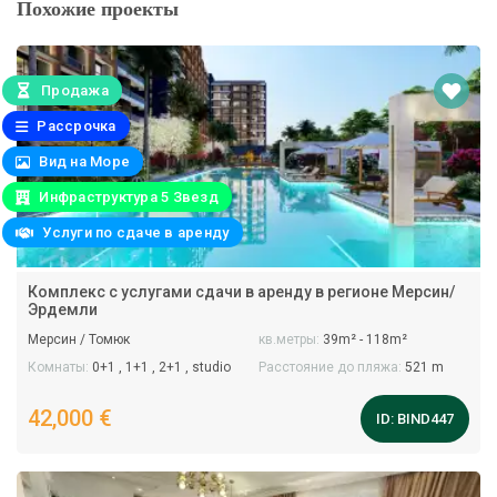
Похожие проекты
Продажа
Рассрочка
Вид на Mоре
Инфраструктура 5 Звезд
Услуги по сдаче в аренду
Комплекс с услугами сдачи в аренду в регионе Мерсин/
Эрдемли
Мерсин / Томюк
кв.метры:
39m² - 118m²
Комнаты:
0+1 , 1+1 , 2+1 , studio
Расстояние до пляжа:
521 m
42,000 €
ID:
BIND447