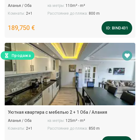
Аланья / Оба
кв.метры:
110m² - m²
Комнаты:
2+1
Расстояние до пляжа:
800 m
189,750 €
ID:
BIND431
Продажа
Уютная квартира с мебелью 2 + 1 Оба / Алания
Аланья / Оба
кв.метры:
125m² - m²
Комнаты:
2+1
Расстояние до пляжа:
850 m