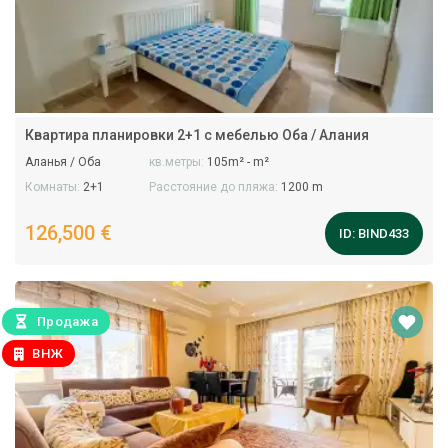
Квартира планировки 2+1 с мебелью Оба / Алания
Аланья / Оба
кв.метры:
105m² - m²
Комнаты:
2+1
Расстояние до пляжа:
1200 m
126,500 €
ID:
BIND433
Продажа
ВНЖ