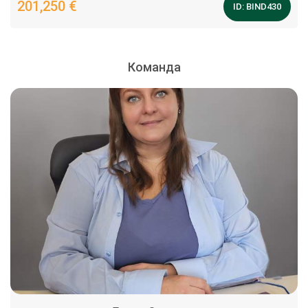
201,250 €
ID:
BIND430
Команда