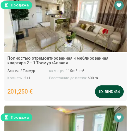
Продажа
Полностью отремонтированная и меблированная
квартира 2 + 1 Тосмур /Алания
Аланья / Тосмур
кв.метры:
110m² - m²
Комнаты:
2+1
Расстояние до пляжа:
600 m
201,250 €
ID:
BIND434
Продажа