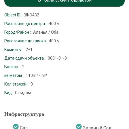
ОПЛАТА КРИПТОВАЛЮТОЙ
Object ID:
BIND432
Расстояне до центра :
400 м
Город/Район :
Аланья / Оба
Расстояние до пляжа:
400 м
Комнаты :
2+1
Дата сдачи объекта :
0001-01-01
Балкон :
2
кв.метры :
110m² - m²
Кол.этажей :
0
Вид:
С видом
Инфраструктура
Сад
Зеленый Сад