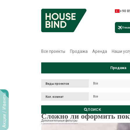
+90 8
Ознак
Все проекты
Продажа
Аренда
Наши усл
Продажа
Все
Все
Виды проектов
Виды проектов
Акции / Ивенты
Все
Кол. комнат
Все
Кол. комнат
ПОИСК
Сложно ли оформить пок
Дополнительные фильтры