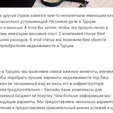
 другой стране кажется чем-то непонятным, имеющим ку
 несколько устрашающей. На самом деле в Турции
о и меньше. А если Вы хотите, чтобы это прошло легко и
налам, имеющим весомый опыт. С компанией House Bind
лишних расходов. В этой статье мы поможем Вам обрести
 приобретения недвижимости в Турции.
я в Турцию, мы выясняем самые важные моменты, изучае
тобы подобрать лучшие варианты недвижимости под Ваш
жен ли панорамный вид из окон, что в инфраструктуре
ли предпочтительно – бассейн, бани, комплексы для
ируемый бюджет на покупку. Чем больше информации мы
одходящие варианты. Мы предоставляем несколько вариант
тения и предоставляем сравнительный анализ условий и ц