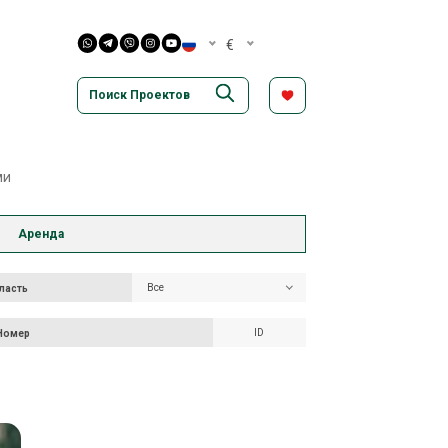
€
ми
Аренда
Все
Все
ть
ласть
ПОИСК
 Номер