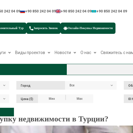
50 242 04 09
+90 850 242 04 09
+90 850 242 04 09
+90 850 242 04 09
омительный Тур
Запросить Звонок
Онлайн-Покупка Недвижимости
уги
Виды проектов
Новости
О нас
Свяжитесь с на
Все
Все
Город
Город
Облас
Об
Цена ($)
ID
Цена ($)
упку недвижимости в Турции?