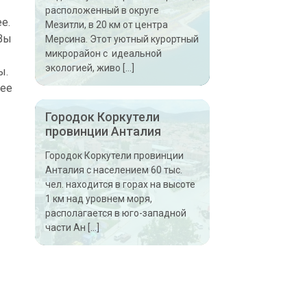
расположенный в округе
е.
Мезитли, в 20 км от центра
Вы
Мерсина. Этот уютный курортный
микрорайон с идеальной
экологией, живо […]
ы.
лее
Городок Коркутели
провинции Анталия
Городок Коркутели провинции
Анталия с населением 60 тыс.
чел. находится в горах на высоте
1 км над уровнем моря,
располагается в юго-западной
части Ан […]