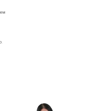
аем
ю.